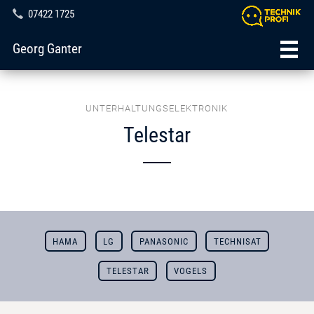
07422 1725
Georg Ganter
UNTERHALTUNGSELEKTRONIK
Telestar
HAMA
LG
PANASONIC
TECHNISAT
TELESTAR
VOGELS